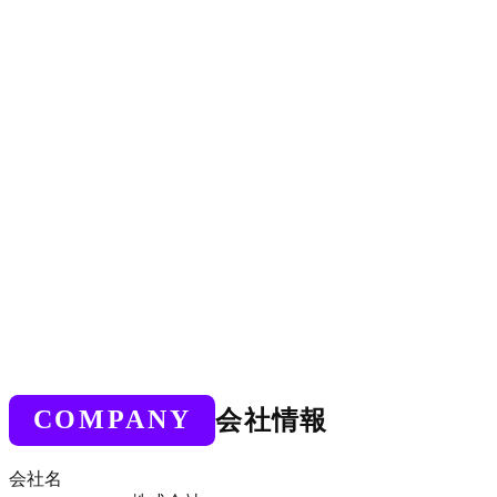
01
よく聴く
人の声を聞くAIを作るために、まず私たち自身が、誰より
もよく人の声を聴きます。現場の生の声に耳を澄ませ、言葉
の奥にある本当の課題・意図を見つけ出します。
02
一緒に形にする
顧客の「思った通り」にAIが動く状態を、顧客と共につく
ります。机上の空論で終わらせず、現場の業務フローに組み
込まれるものへ形にします。
COMPANY
会社情報
会社名