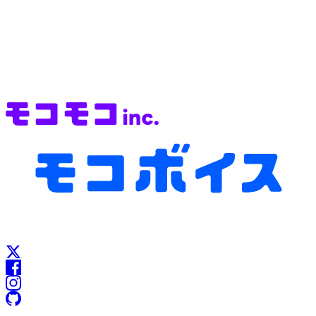
▼ 最先端の文字起こし・議事録AIをお試しください
https://cloud.mocomoco.ai/sign-up