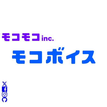
▼ 最先端の文字起こし・議事録AIをお試しください
https://cloud.mocomoco.ai/sign-up